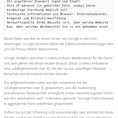
Ihr ungefährer Standort (Land und Stadt)

Ihre IP-Adresse (in gekürzter Form, sodass keine 
eindeutige Zuordnung möglich ist)

Technische Informationen wie Browser, Internetanbieter, 
Endgerät und Bildschirmauflösung

Herkunftsquelle Ihres Besuchs (d.h. über welche Website 
bzw. über welches Werbemittel Sie zu uns gekommen sind)
Diese Daten werden an einen Server von Google in den USA
übertragen. Google beachtet dabei die Datenschutzbestimmungen des
„EU-US Privacy Shield“-Abkommens.
Google Analytics speichert Cookies in Ihrem Webbrowser für die Dauer
von zwei Jahren seit Ihrem letzten Besuch. Diese Cookies enthaltene
eine zufallsgenerierte User-ID, mit der Sie bei zukünftigen Website-
Besuchen wiedererkannt werden können.
Die aufgezeichneten Daten werden zusammen mit der
zufallsgenerierten User-ID gespeichert, was die Auswertung
pseudonymer Nutzerprofile ermöglicht. Diese nutzerbezogenen Daten
werden automatisch nach 14 Monaten gelöscht. Sonstige Daten bleiben
in aggregierter Form unbefristet gespeichert.
Sollten Sie mit der Erfassung nicht einverstanden sein, können Sie diese
mit der einmaligen Installation des Browser-Add-ons zur Deaktivierung