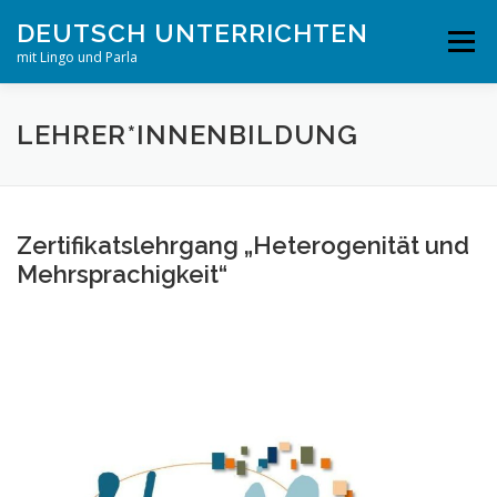
Zum
DEUTSCH UNTERRICHTEN
Inhalt
Menü
springen
mit Lingo und Parla
STARTSEITE
PUBLIKATIONEN
PROJEKTE
LEHRER*INNENBILDUNG
UNTERRICHTSMATERIAL
ERKLÄRVIDEOLEXIKON
Zertifikatslehrgang „Heterogenität und
Mehrsprachigkeit“
REPA