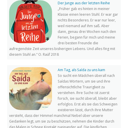
Der Junge aus der letzten Reihe
„Früher gab es hinten in meiner
Klasse einen leeren Stuhl. Er war gar
nichts Besonderes. Er war nur leer,
weil niemand auf ihm saß. Aber
dann, genau drei Wochen nach den
Ferien, begann für mich und meine
drei besten Freunde die
aufregendste Zeit unseres bisherigen Lebens. Und alles fing mit
diesem Stuhl an.“ O. Raúf 2018
Am Tag, als Saída zu uns kam
So sucht ein Mädchen überall nach
Saídas Wörtern, um sie und ihre
offensichtliche Traurigkeit zu
verstehen. Ihre Suche ist zuerst
forsch, sie sucht überall, bleibt aber
erfolglos. Erst als sie das Schweigen
existieren lässt, durch ihre Mutter
versteht, dass der Himmel manchmal Nebel über unsere
Gedanken legt, um sie zu beschützen, nehmen die Kinder durch
das Malen in Schnee Kontakt zueinander auf. Die kindlichen