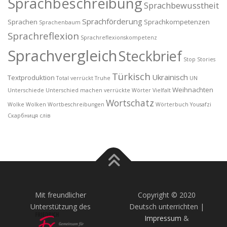
Sprachbeschreibung
Sprachbewusstheit
Sprachförderung
Sprachen
Sprachkompetenzen
Sprachenbaum
Sprachreflexion
Sprachreflexionskompetenz
Sprachvergleich
Steckbrief
Stop
Stories
Türkisch
Ukrainisch
Textproduktion
Total verrückt
Truhe
UN
Weihnachten
Unterschiede
Unterschied machen
verrückte Wörter
Vielfalt
Wortschatz
Wolke
Wolken
Wortbeschreibungen
Wörterbuch
Yousafzi
Скарбниця слів
Mit freundlicher
Copyright © 2020
Unterstützung des
Deutsch unterrichten |
Impressum
&