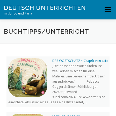
Zum
DEUTSCH UNTERRICHTEN
Inhalt
Menü
springen
mit Lingo und Parla
STARTSEITE
PUBLIKATIONEN
PROJEKTE
BUCHTIPPS/UNTERRICHT
UNTERRICHTSMATERIAL
ERKLÄRVIDEOLEXIKON
DER WORTSCHATZ * Скарбниця слів
„Die passenden Worte finden, ist
REPA
wie Farben mischen für eine
Malerei. Eine bereichernde Art sich
auszudrücken.“ Rebecca
Gugger & Simon Röthlisberger
2024https://nord-
sued.com/2024/02/14/woerter-sind-
ein-schatz/ Als Oskar eines Tages eine Kiste findet, ...