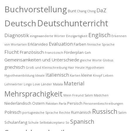
Buchvorstellung
DaZ
Bunt
Chang
Ching
Deutschunterricht
Deutsch
Englisch
Diagnostik
eingewanderte Wörter
Einzigartigkeit
Erkennen
Evaluation
Erklärvideo
Farben
von Wortarten
finnische Sprache
Flucht
Französisch
Förderplan
Franzözisch
Geh
Gemeinsamkeiten und Unterschiede
gleiche Worte
Globus
griechisch
Groß- und Kleinschreibung
Hair
Heute
Hypothesen
italienisch
kleine
Hypothesenbildung
Ideale
Karten
Knopf
Leben
Material
Lehnwörter
Lingo
Love
Länder
Malala
Mehrsprachigkeit
Mein Freund Salim
Mädchen
Niederländisch
Ostern
Persisch
Pakistan
Parla
Personenbeschreibungen
Russisch
Polnisch
Rumänisch
portugiesische Sprache
Rechte
Salim
Spanisch
Schulanfang
Schule
Selbstakzeptanz
So