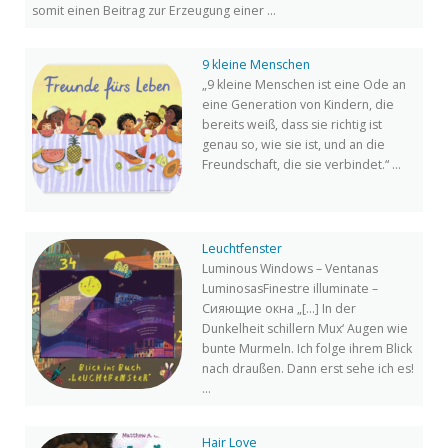
somit einen Beitrag zur Erzeugung einer ...
9 kleine Menschen
„9 kleine Menschen ist eine Ode an
eine Generation von Kindern, die
bereits weiß, dass sie richtig ist
genau so, wie sie ist, und an die
Freundschaft, die sie verbindet.“ ...
Leuchtfenster
Luminous Windows – Ventanas
LuminosasFinestre illuminate –
Сияющие окна „[…] In der
Dunkelheit schillern Mux‘ Augen wie
bunte Murmeln. Ich folge ihrem Blick
nach draußen. Dann erst sehe ich es!
...
Hair Love