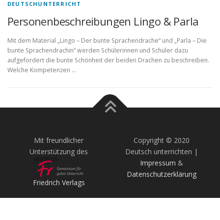
DEUTSCHUNTERRICHT
Personenbeschreibungen Lingo & Parla
Mit dem Material „Lingo – Der bunte Sprachendrache“ und „Parla – Die
bunte Sprachendrachin“ werden Schülerinnen und Schüler dazu
aufgefordert die bunte Schönheit der beiden Drachen zu beschreiben.
Welche Kompetenzen …
Mit freundlicher
Copyright © 2020
Unterstützung des
Deutsch unterrichten |
Impressum
&
Datenschutzerklärung
Friedrich Verlags