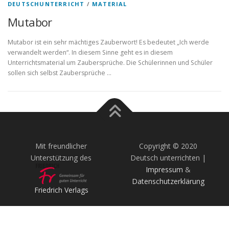
DEUTSCHUNTERRICHT
/
MATERIAL
Mutabor
Mutabor ist ein sehr mächtiges Zauberwort! Es bedeutet „Ich werde
verwandelt werden“. In diesem Sinne geht es in diesem
Unterrichtsmaterial um Zaubersprüche. Die Schülerinnen und Schüler
sollen sich selbst Zaubersprüche …
Mit freundlicher
Copyright © 2020
Unterstützung des
Deutsch unterrichten |
Impressum
&
Datenschutzerklärung
Friedrich Verlags