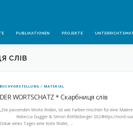
TE
PUBLIKATIONEN
PROJEKTE
UNTERRICHTSMAT
Я СЛІВ
BUCHVORSTELLUNG
/
MATERIAL
DER WORTSCHATZ * Скарбниця слів
„Die passenden Worte finden, ist wie Farben mischen für eine Malerei
Rebecca Gugger & Simon Röthlisberger 2024https://nord-sued.c
Oskar eines Tages eine Kiste findet, …