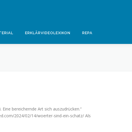
ERIAL
ERKLÄRVIDEOLEXIKON
REPA
. Eine bereichernde Art sich auszudrücken.“
om/2024/02/14/woerter-sind-ein-schatz/ Als