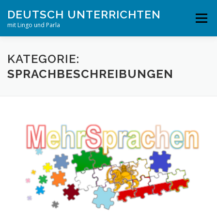
Zum
DEUTSCH UNTERRICHTEN
Inhalt
Menü
springen
mit Lingo und Parla
STARTSEITE
PUBLIKATIONEN
PROJEKTE
KATEGORIE:
SPRACHBESCHREIBUNGEN
UNTERRICHTSMATERIAL
ERKLÄRVIDEOLEXIKON
REPA