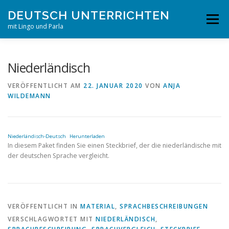
Zum
DEUTSCH UNTERRICHTEN
Inhalt
Menü
springen
mit Lingo und Parla
STARTSEITE
PUBLIKATIONEN
PROJEKTE
Niederländisch
VERÖFFENTLICHT AM
22. JANUAR 2020
VON
ANJA
WILDEMANN
UNTERRICHTSMATERIAL
ERKLÄRVIDEOLEXIKON
REPA
Niederländisch-Deutsch
Herunterladen
In diesem Paket finden Sie einen Steckbrief, der die niederländische mit
der deutschen Sprache vergleicht.
VERÖFFENTLICHT IN
MATERIAL
,
SPRACHBESCHREIBUNGEN
VERSCHLAGWORTET MIT
NIEDERLÄNDISCH
,